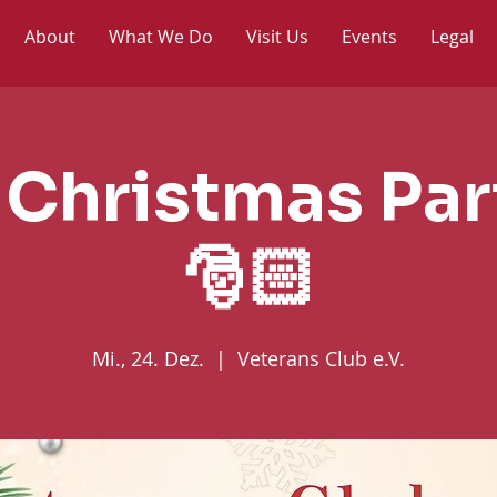
About
What We Do
Visit Us
Events
Legal
 Christmas Part
🎅🏻
Mi., 24. Dez.
  |  
Veterans Club e.V.