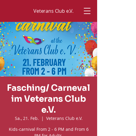
Veterans Club e.V.
Fasching/ Carneval
im Veterans Club
e.V.
Sa., 21. Feb.
  |  
Veterans Club e.V.
Kids-carnival From 2 - 6 PM and From 6
PM for Adults.