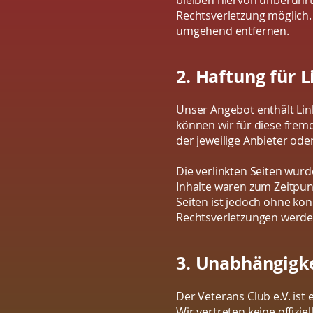
bleiben hiervon unberührt
Rechtsverletzung möglich.
umgehend entfernen.
2. Haftung für L
Unser Angebot enthält Link
können wir für diese fremd
der jeweilige Anbieter ode
Die verlinkten Seiten wur
Inhalte waren zum Zeitpunk
Seiten ist jedoch ohne ko
Rechtsverletzungen werde
3. Unabhängigk
Der Veterans Club e.V. ist
Wir vertreten keine offizie