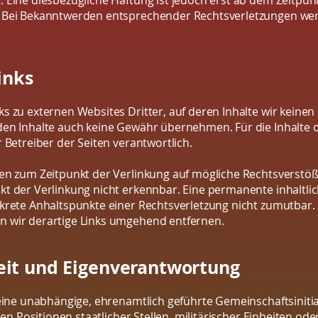
. Eine diesbezügliche Haftung ist jedoch erst ab dem Zeitpun
 Bei Bekanntwerden entsprechender Rechtsverletzungen werd
inks
s zu externen Websites Dritter, auf deren Inhalte wir keinen
en Inhalte auch keine Gewähr übernehmen. Für die Inhalte der
r Betreiber der Seiten verantwortlich.
den zum Zeitpunkt der Verlinkung auf mögliche Rechtsverstöß
t der Verlinkung nicht erkennbar. Eine permanente inhaltlic
nkrete Anhaltspunkte einer Rechtsverletzung nicht zumutbar
n wir derartige Links umgehend entfernen.
eit und Eigenverantwortung
 eine unabhängige, ehrenamtlich geführte Gemeinschaftsinitia
llen Positionen staatlicher Stellen, militärischer Einheiten o