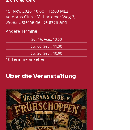
15. Nov. 2026, 10:00 – 15:00 MEZ
Veterans Club e.V., Hartemer Weg 3,
29683 Osterheide, Deutschland
Andere Termine
So., 16. Aug., 10:00
So., 06. Sept., 11:30
So., 20. Sept., 10:00
10 Termine ansehen
Über die Veranstaltung