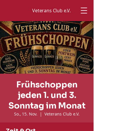
Veterans Club e.V.
Frühschoppen
jeden 1. und 3.
Sonntag im Monat
So., 15. Nov.
  |  
Veterans Club e.V.
Zeit & Ort