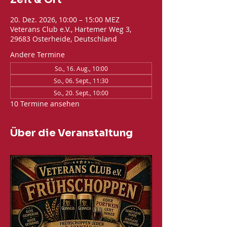
20. Dez. 2026, 10:00 – 15:00 MEZ
Veterans Club e.V., Hartemer Weg 3,
29683 Osterheide, Deutschland
Andere Termine
So., 16. Aug., 10:00
So., 06. Sept., 11:30
So., 20. Sept., 10:00
10 Termine ansehen
Über die Veranstaltung