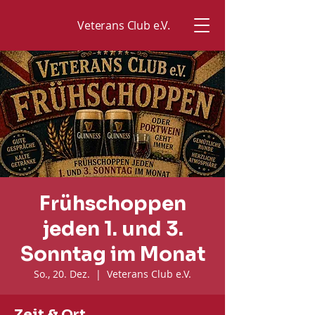
Veterans Club e.V.
Frühschoppen
jeden 1. und 3.
Sonntag im Monat
So., 20. Dez.
  |  
Veterans Club e.V.
Zeit & Ort