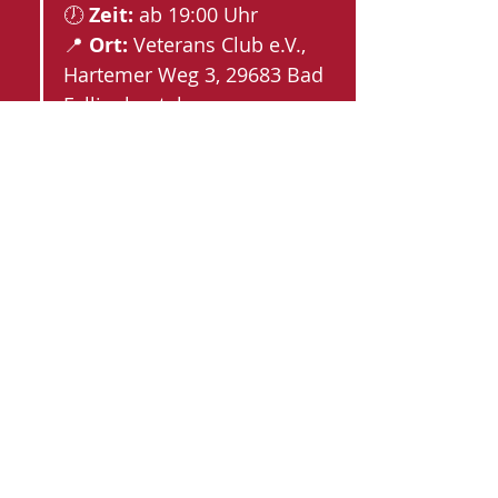
🕖 
Zeit:
 ab 19:00 Uhr
📍 
Ort:
 Veterans Club e.V., 
Hartemer Weg 3, 29683 Bad 
Fallingbostel 
⚠️ 
Anmeldung bis 
spätestens 19. April 
📞 Tel: 
0175 1190647
Diese Veranstaltung teilen