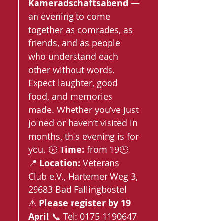
Kameradschaftsabend
 — 
an evening to come 
together as comrades, as 
friends, and as people 
who understand each 
other without words. 
Expect laughter, good 
food, and memories 
made. Whether you’ve just 
joined or haven’t visited in 
months, this evening is for 
you. 🕖 
Time:
 from 19🕛
📍 
Location:
 Veterans 
Club e.V., Hartemer Weg 3, 
29683 Bad Fallingbostel 
⚠️ 
Please register by 19 
April 
📞 Tel: 0175 1190647