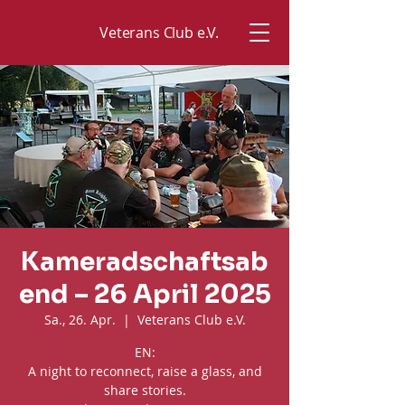
Veterans Club e.V.
Kameradschaftsab
end – 26 April 2025
Sa., 26. Apr.
  |  
Veterans Club e.V.
EN:
A night to reconnect, raise a glass, and
share stories.