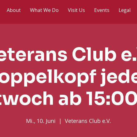
About
What We Do
Visit Us
Events
Legal
eterans Club e.
oppelkopf jed
twoch ab 15:00
Mi., 10. Juni
  |  
Veterans Club e.V.