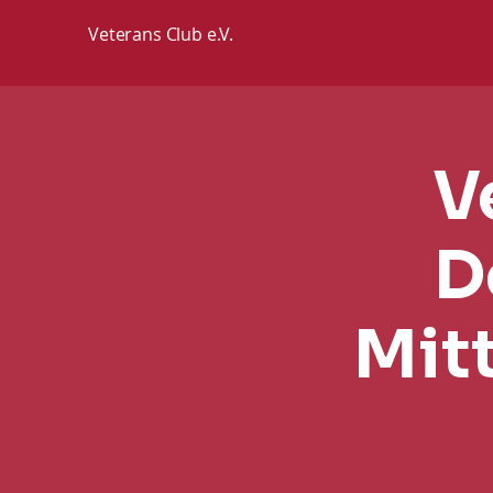
Veterans Club e.V.
V
D
Mit