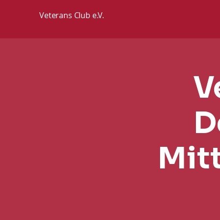
Veterans Club e.V.
V
D
Mit