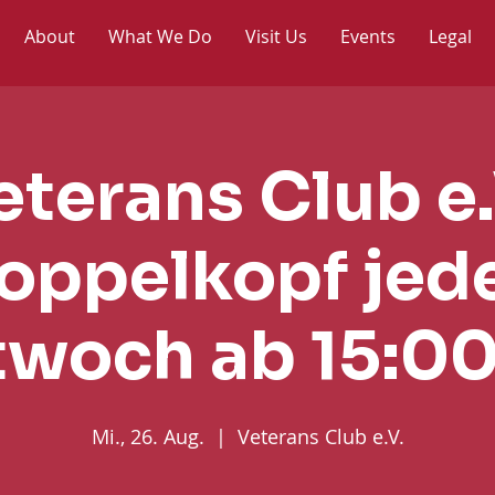
About
What We Do
Visit Us
Events
Legal
eterans Club e.
oppelkopf jed
twoch ab 15:00
Mi., 26. Aug.
  |  
Veterans Club e.V.