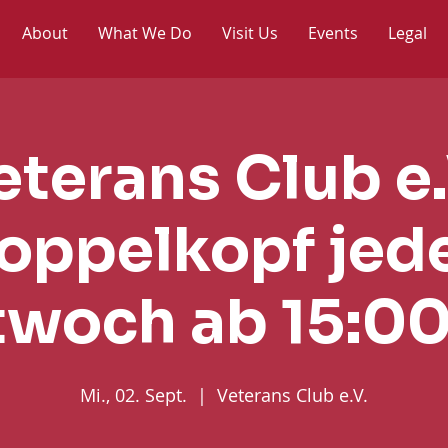
About
What We Do
Visit Us
Events
Legal
eterans Club e.
oppelkopf jed
twoch ab 15:00
Mi., 02. Sept.
  |  
Veterans Club e.V.