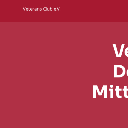
Veterans Club e.V.
V
D
Mit