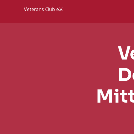
Veterans Club e.V.
V
D
Mit