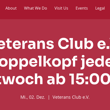
About
What We Do
Visit Us
Events
Legal
eterans Club e.
oppelkopf jed
twoch ab 15:00
Mi., 02. Dez.
  |  
Veterans Club e.V.